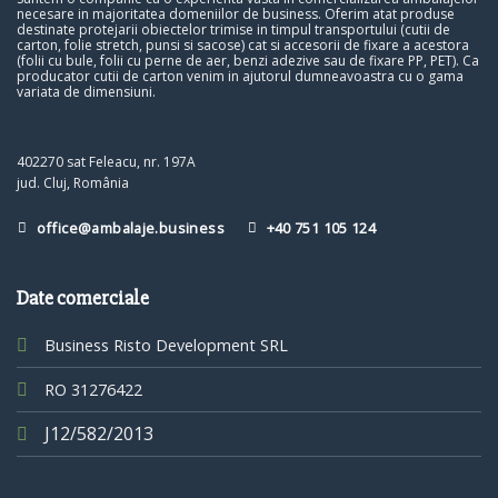
necesare in majoritatea domeniilor de business. Oferim atat produse
destinate protejarii obiectelor trimise in timpul transportului (cutii de
carton, folie stretch, punsi si sacose) cat si accesorii de fixare a acestora
(folii cu bule, folii cu perne de aer, benzi adezive sau de fixare PP, PET). Ca
producator cutii de carton venim in ajutorul dumneavoastra cu o gama
variata de dimensiuni.
402270 sat Feleacu, nr. 197A
jud. Cluj, România
office@ambalaje.business
+40 751 105 124
Date comerciale
Business Risto Development SRL
RO 31276422
J12/582/2013