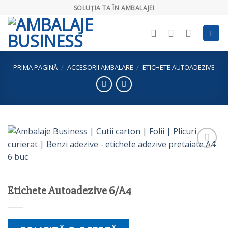
Skip
SOLUȚIA TA ÎN AMBALAJE!
to
content
PRIMA PAGINĂ
/
ACCESORII AMBALARE
/
ETICHETE AUTOADEZIVE
Etichete Autoadezive 6/A4