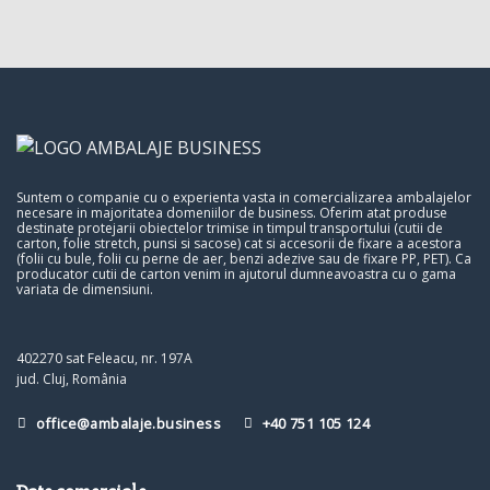
Suntem o companie cu o experienta vasta in comercializarea ambalajelor
necesare in majoritatea domeniilor de business. Oferim atat produse
destinate protejarii obiectelor trimise in timpul transportului (cutii de
carton, folie stretch, punsi si sacose) cat si accesorii de fixare a acestora
(folii cu bule, folii cu perne de aer, benzi adezive sau de fixare PP, PET). Ca
producator cutii de carton venim in ajutorul dumneavoastra cu o gama
variata de dimensiuni.
402270 sat Feleacu, nr. 197A
jud. Cluj, România
office@ambalaje.business
+40 751 105 124