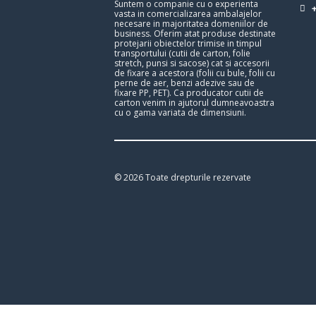
Suntem o companie cu o experienta
vasta in comercializarea ambalajelor
necesare in majoritatea domeniilor de
business. Oferim atat produse destinate
protejarii obiectelor trimise in timpul
transportului (cutii de carton, folie
stretch, punsi si sacose) cat si accesorii
de fixare a acestora (folii cu bule, folii cu
perne de aer, benzi adezive sau de
fixare PP, PET). Ca producator cutii de
carton venim in ajutorul dumneavoastra
cu o gama variata de dimensiuni.
© 2026 Toate drepturile rezervate