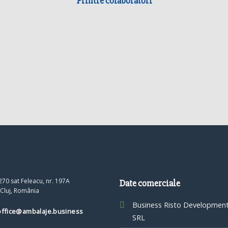
Printre colaboratori
70 sat Feleacu, nr. 197A
Date comerciale
 Cluj, România
Business Risto Developmen
office@ambalaje.business
SRL