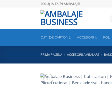
Skip
SOLUȚIA TA ÎN AMBALAJE!
to
content
C
d
CUTII DE CARTON
ACCESORII
FOLII
PRIMA PAGINĂ
/
ACCESORII AMBALARE
/
BAND