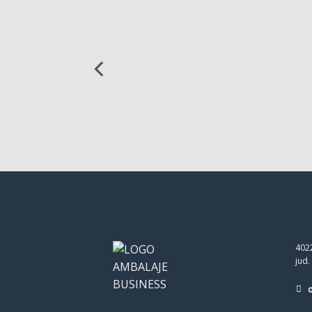
4022
jud.