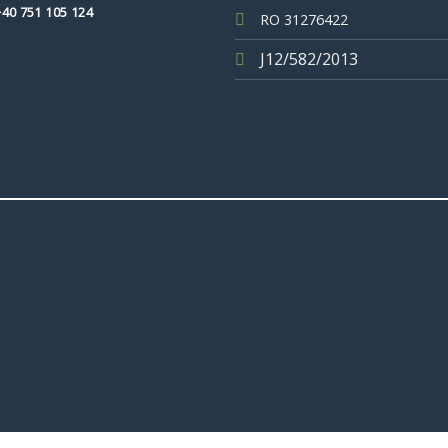
+40 751 105 124
RO 31276422
J12/582/2013