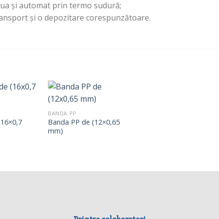
tua și automat prin termo sudură;
ransport și o depozitare corespunzătoare.
BANDA PP
(16×0,7
Banda PP de (12×0,65
mm)