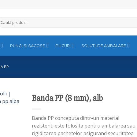
aută
upă:
PUNGI SI SACOSE
PLICURI
SOLUTII DE AMBALARE
A PP
Banda PP (8 mm), alb
Banda PP conceputa dintr-un material
rezistent, este folosita pentru ambalarea sau
rigidizarea pachetelor asigurand securitatea